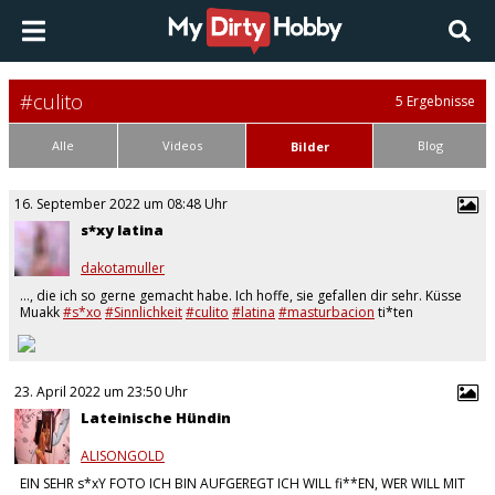
#culito
5 Ergebnisse
Alle
Videos
Blog
Bilder
16. September 2022 um 08:48 Uhr
s*xy latina
dakotamuller
…, die ich so gerne gemacht habe. Ich hoffe, sie gefallen dir sehr. Küsse
Muakk
#s*xo
#Sinnlichkeit
#culito
#latina
#masturbacion
ti*ten
#deep***oat
#Pu**y
#s*xuelle
spiele #kinkytalk
#strip
#span**ng
23. April 2022 um 23:50 Uhr
Lateinische Hündin
ALISONGOLD
EIN SEHR s*xY FOTO ICH BIN AUFGEREGT ICH WILL fi**EN, WER WILL MIT