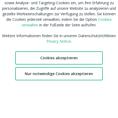
sowie Analyse- und Targeting-Cookies ein, um Ihre Erfahrung zu
personalisieren, die Zugriffe auf unsere Website zu analysieren und
gezielte Werbeeinschaltungen zur Verfügung zu stellen. Sie können
die Cookies jederzeit verwalten, indem Sie die Option
Cookies
verwalten
in der Fußzeile der Seite aufrufen.
RSS
Nutzungsbedingungen
Weitere Informationen finden Sie in unseren Datenschutzrichtlinien
Tags
Datenschutzhinweis
Privacy Notice
.
Shop
Cookies verwalten
Blog
CSAM Policy
Cookies akzeptieren
Amateur werden
NCC Policy
Sitemap
EU DSA
2
Download MDH Chat App
Leitlinien zu unserem Empfehlungssystem
Nur notwendige Cookies akzeptieren
Chat
Favoriten
Konto
FAQ / Kontaktiere uns
Accessibility
Mitgliedschaft
Australian eSafety
Impressum
Presse
Entfernung von Inhalten
Affiliates
DMCA
Feedback
cdnsmallfile.mydirtyhobby.com © Copyright 2026 Aylo Social Ltd |