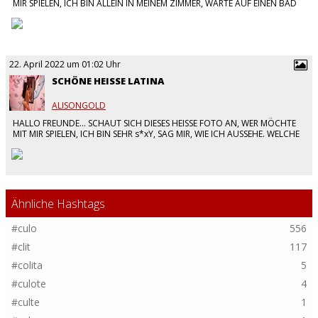
MIR SPIELEN, ICH BIN ALLEIN IN MEINEM ZIMMER, WARTE AUF EINEN BAD
BOY, UM VIELE lec*ERE UND FRECHE DINGE ZU TUN.
#LATINA
#Pu**y
#HEISS
…
22. April 2022 um 01:02 Uhr
SCHÖNE HEISSE LATINA
ALISONGOLD
HALLO FREUNDE... SCHAUT SICH DIESES HEISSE FOTO AN, WER MÖCHTE
MIT MIR SPIELEN, ICH BIN SEHR s*xY, SAG MIR, WIE ICH AUSSEHE. WELCHE
POSE MÖCHTEN SIE SEHEN? WER ZEIGT MIR SEINEN schw**z.
#LATINA
#HEISS
…
Ähnliche Hashtags
#culo
556
#clit
117
#colita
5
#culote
4
#culte
1