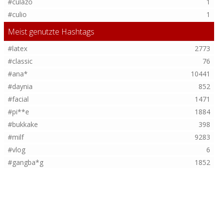
#culazo
1
#culio
1
Meist genutzte Hashtags
#latex
2773
#classic
76
#ana*
10441
#daynia
852
#facial
1471
#pi**e
1884
#bukkake
398
#milf
9283
#vlog
6
#gangba*g
1852