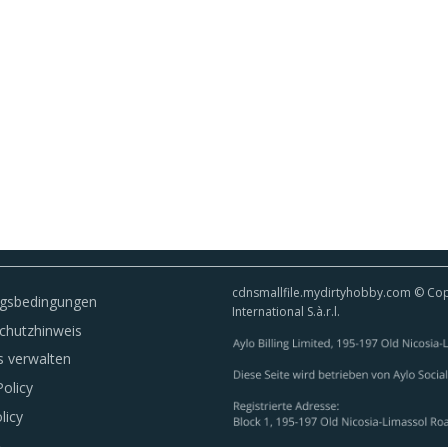
cdnsmallfile.mydirtyhobby.com © Copy
gsbedingungen
International S.à.r.l.
chutzhinweis
s verwalten
olicy
licy
A