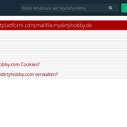
tplattform cdnsmallfile.mydirtyhobby.de
hobby.com Cookies?
mydirtyhobby.com verwalten?