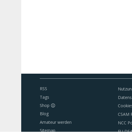
RSS
Nutzun
Tags
Datens
Shop
Cookie
Blog
CSAM P
Amateur werden
NCC Po
Sitemap
EU DS