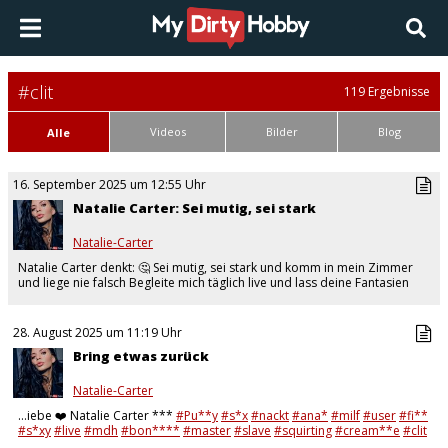
#clit
119 Ergebnisse
Videos
Bilder
Blog
Alle
16. September 2025 um 12:55 Uhr
Natalie Carter: Sei mutig, sei stark
Natalie-Carter
Natalie Carter denkt: 🤔 Sei mutig, sei stark und komm in mein Zimmer
und liege nie falsch Begleite mich täglich live und lass deine Fantasien
wahr werden 👍 😘 Ich…
28. August 2025 um 11:19 Uhr
Bring etwas zurück
Natalie-Carter
…iebe ❤️ Natalie Carter ***
#Pu**y
#s*x
#nackt
#ana*
#milf
#user
#fi**
#s*xy
#live
#mdh
#bon****
#master
#slave
#squirting
#cream**e
#clit
#feet
#stockings
#nylons
…