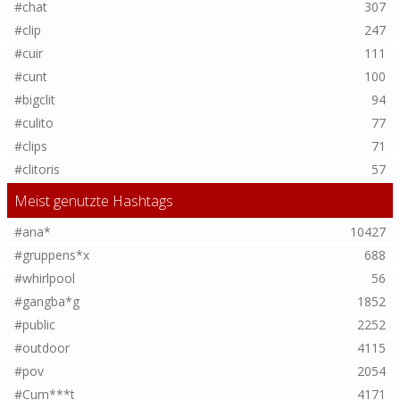
#chat
307
#clip
247
#cuir
111
#cunt
100
#bigclit
94
#culito
77
#clips
71
#clitoris
57
Meist genutzte Hashtags
#ana*
10427
#gruppens*x
688
#whirlpool
56
#gangba*g
1852
#public
2252
#outdoor
4115
#pov
2054
#Cum***t
4171