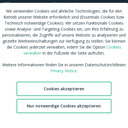
RSS
Nutzungsbedingungen
Wir verwenden Cookies und ähnliche Technologien, die für den
Tags
Datenschutzhinweis
Betrieb unserer Website erforderlich sind (Essentials Cookies bzw.
Shop
Cookies verwalten
Technisch notwendige Cookies). Wir setzen Funktionale Cookies
Blog
CSAM Policy
sowie Analyse- und Targeting-Cookies ein, um Ihre Erfahrung zu
Amateur werden
NCC Policy
personalisieren, die Zugriffe auf unsere Website zu analysieren und
Sitemap
EU DSA
gezielte Werbeeinschaltungen zur Verfügung zu stellen. Sie können
die Cookies jederzeit verwalten, indem Sie die Option
Cookies
Download MDH Chat App
Leitlinien zu unserem Empfehlungssystem
verwalten
in der Fußzeile der Seite aufrufen.
FAQ / Kontaktiere uns
Accessibility
Mitgliedschaft
Australian eSafety
Weitere Informationen finden Sie in unseren Datenschutzrichtlinien
Impressum
Presse
Privacy Notice
.
Entfernung von Inhalten
Affiliates
DMCA
Feedback
Cookies akzeptieren
cdnsmallfile.mydirtyhobby.com © Copyright 2026 Aylo Social Ltd |
Trademarks Licensing IP International S.à.r.l.
2
Nur notwendige Cookies akzeptieren
Chat
Favoriten
Konto