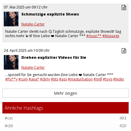
07. Mai 2025 um 09:12 Uhr
Schmutzige explizite Shows
Natalie-Carter
Natalie Carter denkt nach 🤔 Täglich schmutzige, explizite Shows💯 Sag
nichts mehr 💫💯 Eine Liebe ❤️ Natalie Carter ***
#musc**
#Massage
#Explizit
#Sinnlich
…
24. April 2025 um 10:09 Uhr
Drehen expliziter Videos für Sie
Natalie-Carter
…speziell für Sie gemacht wurden Eine Liebe ❤️ Natalie Carter ***
#Pu**y
#cum
#ana*
#dirty
#tits
#ass
#masturbation
#milf
#toys
#leder
#bdsm
#clit
#dominant
#mdh
…
Mehr zeigen
Ähnliche Hashtags
#cei
493
#cbt
420