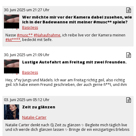
30. Juni 2025 um 21:27 Uhr
Wer möchte mir vor der Kamera dabei zusehen, wie
ich in der Badewanne mit meiner #musc** spiele?
BasicJess
Nasse
#musc**
#Nahaufnahme
, ich reibe live vor der Kamera meinen
#kit****
, bedeckt mit Seife.
30. Juni 2025 um 21:09 Uhr
Lustige Autofahrt am Freitag mit zwei Freunden.
BasicJess
Hey, s*xy Jungs und Mädels. Ich war am Freitag richtig geil, also richtig
geil. Ich habe einem Freund geschrieben, der auch gerne fi**t, und ihm
ging es zufällig genauso.…
03. Juni 2025 um 05:12 Uhr
Zeit zu glänzen
Natalie-Carter
Natalie Carter denkt nach 🤔 Zeit zu glänzen ✨️ Begleite mich täglich live
und ich werde dich glänzen lassen ✨️ Bringe dir ein einzigartiges Erlebnis
✨️ …