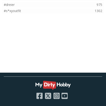
#dreier
975
#s*xyoutfit
1302