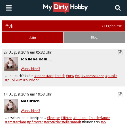
#vk
7 Ergebnisse
Blog
Alle
27. August 2019 um 05:32 Uhr
Ich liebe Köln....
Wunschfee3
.... du auch? #köln
#innenstadt
#stadt
#nrw
#vk
#vanessakeen
#public
#publikum
#outdoor
14. August 2019 um 19:53 Uhr
Natürlich...
Wunschfee3
…erschiedenen Kneipen...
#kneipe
#flirten
#holland
#niederlande
#amsterdam
#p*rnstar
#erotikdarstellerinmalt
#künstlerin
#vk
#vanessakeentour
#urlaub
#handyaufnahmen
…