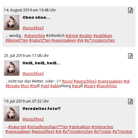
14. August 2019 um 19:48 Uhr
Oben ohne...
Wunschfee3
… windig...
#obenohne
#öffentlich
#dreist
#public
#publikum
#kleineti*ten
#naturti*ten
#vanessakeen
#vk
#p*rnosternchen
#unterwegs
in
#holland
#niederlande
am strand …
25. Juli 2019 um 17:08 Uhr
Heiß, heiß, heiß...
Wunschfee3
...nicht nur das Wetter, oder ; ) !?
#pool
#wunschfee3
#vanessakeen
#vk
#kreativ
#hot
#hei
ß
#geil
#abk
ühlung
#spa
ß
#lustig
#handyfoto
#amateur
#ungeschminkt
…
19. Juli 2019 um 07:32 Uhr
Veredeltes Foto!?
Wunschfee3
…
#naturgeil
#virtuellesvollspri**ten
#geileaktion
#mitmachen
#vanessakeen
#wunschfee3
#vk
#p*rnosternchen
#p*rnstar
#p*rnostar
#geilesache
#geil
#s*xy
#notgeil
#fangemeinschaft