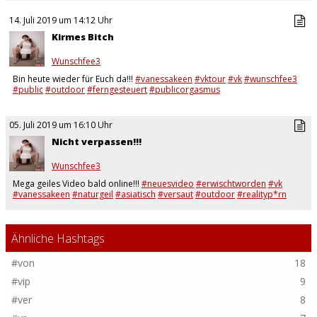
14. Juli 2019 um 14:12 Uhr
Kirmes Bitch
Wunschfee3
Bin heute wieder für Euch da!!!
#vanessakeen
#vktour
#vk
#wunschfee3
#public
#outdoor
#ferngesteuert
#publicorgasmus
#düsseldorferkirmes
05. Juli 2019 um 16:10 Uhr
Nicht verpassen!!!
Wunschfee3
Mega geiles Video bald online!!!
#neuesvideo
#erwischtworden
#vk
#vanessakeen
#naturgeil
#asiatisch
#versaut
#outdoor
#realityp*rn
#reallive
#amateur
#geil
#hard**re
#ohrfeigen
…
Ähnliche Hashtags
#von
18
#vip
9
#ver
8