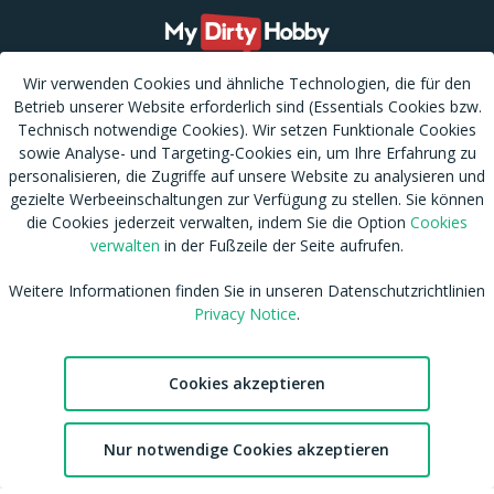
Wir verwenden Cookies und ähnliche Technologien, die für den
Betrieb unserer Website erforderlich sind (Essentials Cookies bzw.
Technisch notwendige Cookies). Wir setzen Funktionale Cookies
RSS
Nutzungsbedingungen
sowie Analyse- und Targeting-Cookies ein, um Ihre Erfahrung zu
Tags
Datenschutzhinweis
personalisieren, die Zugriffe auf unsere Website zu analysieren und
gezielte Werbeeinschaltungen zur Verfügung zu stellen. Sie können
Shop
Cookies verwalten
die Cookies jederzeit verwalten, indem Sie die Option
Cookies
Blog
CSAM Policy
verwalten
in der Fußzeile der Seite aufrufen.
Amateur werden
NCC Policy
Sitemap
EU DSA
Weitere Informationen finden Sie in unseren Datenschutzrichtlinien
Privacy Notice
.
Download MDH Chat App
Leitlinien zu unserem Empfehlungssystem
FAQ / Kontaktiere uns
Accessibility
Mitgliedschaft
Australian eSafety
Cookies akzeptieren
Impressum
Presse
Entfernung von Inhalten
Affiliates
2
Nur notwendige Cookies akzeptieren
DMCA
Feedback
Chat
Favoriten
Konto
cdnsmallfile.mydirtyhobby.com © Copyright 2026 Aylo Social Ltd |