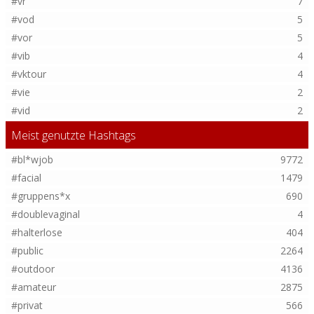
#vr
7
#vod
5
#vor
5
#vib
4
#vktour
4
#vie
2
#vid
2
Meist genutzte Hashtags
#bl*wjob
9772
#facial
1479
#gruppens*x
690
#doublevaginal
4
#halterlose
404
#public
2264
#outdoor
4136
#amateur
2875
#privat
566