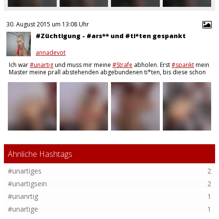
30. August 2015 um 13:08 Uhr
#Züchtigung - #ars** und #ti*ten gespankt
annadevot
Ich war
#unartig
und muss mir meine
#Strafe
abholen. Erst
#spankt
mein
Master meine prall abstehenden abgebundenen ti*ten, bis diese schon
die ersten
#Spuren
aufweisen und dann kommt noch mein dicker ars**…
Ähnliche Hashtags
#unartiges
2
#unartigsein
2
#unanrtig
1
#unartige
1