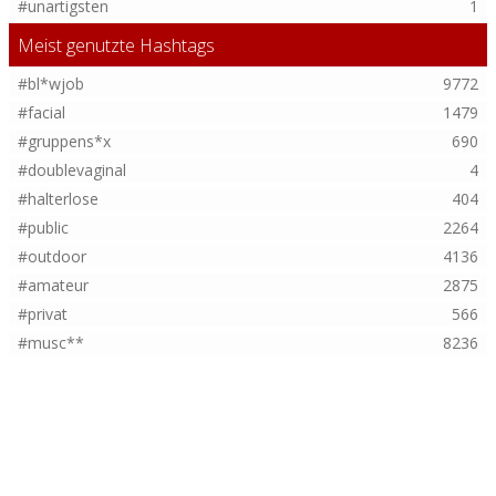
#unartigsten
1
Meist genutzte Hashtags
#bl*wjob
9772
#facial
1479
#gruppens*x
690
#doublevaginal
4
#halterlose
404
#public
2264
#outdoor
4136
#amateur
2875
#privat
566
#musc**
8236