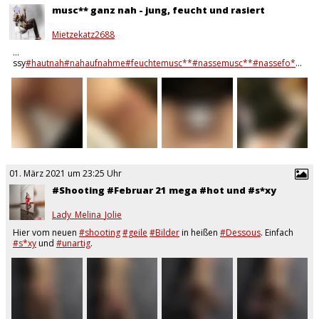
musc** ganz nah - jung, feucht und rasiert
Mietzekatz2688
…
ssy
#hautnah
#nahaufnahme
#feuchtemusc**
#nassemusc**
#nassefo**e
#p
01. März 2021 um 23:25 Uhr
#Shooting #Februar 21 mega #hot und #s*xy
Lady_Melina_Jolie
Hier vom neuen
#shooting
#geile
#Bilder
in heißen
#Dessous
. Einfach
#s*xy
und
#unartig
.