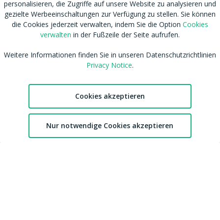
personalisieren, die Zugriffe auf unsere Website zu analysieren und
RSS
Nutzungsbedingungen
gezielte Werbeeinschaltungen zur Verfügung zu stellen. Sie können
Tags
Datenschutzhinweis
die Cookies jederzeit verwalten, indem Sie die Option
Cookies
Shop
Cookies verwalten
verwalten
in der Fußzeile der Seite aufrufen.
Blog
CSAM Policy
Weitere Informationen finden Sie in unseren Datenschutzrichtlinien
Amateur werden
NCC Policy
Privacy Notice
.
Sitemap
EU DSA
Download MDH Chat App
Leitlinien zu unserem Empfehlungssystem
FAQ / Kontaktiere uns
Accessibility
Cookies akzeptieren
Mitgliedschaft
Australian eSafety
Impressum
Presse
2
Nur notwendige Cookies akzeptieren
Entfernung von Inhalten
Affiliates
Chat
Favoriten
Konto
DMCA
Feedback
cdnsmallfile.mydirtyhobby.com © Copyright 2026 Aylo Social Ltd |
Trademarks Licensing IP International S.à.r.l.