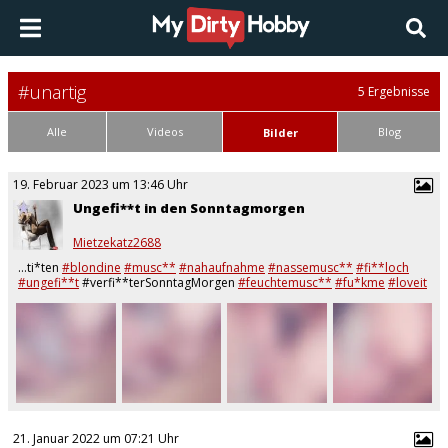
#unartig
5 Ergebnisse
Alle
Videos
Blog
Bilder
19. Februar 2023 um 13:46 Uhr
Ungefi**t in den Sonntagmorgen
Mietzekatz2688
…ti*ten
#blondine
#musc**
#nahaufnahme
#nassemusc**
#fi**loch
#ungefi**t
#verfi**terSonntagMorgen
#feuchtemusc**
#fu*kme
#loveit
#musc**willgelec*twerden
#unartig
#Morgenfi**
#dauergeil
#liebtschwä**e…
21. Januar 2022 um 07:21 Uhr