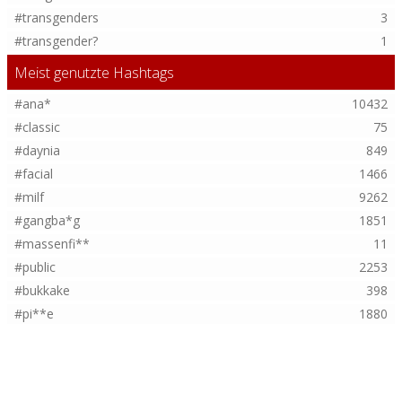
#transgenders
3
#transgender?
1
Meist genutzte Hashtags
#ana*
10432
#classic
75
#daynia
849
#facial
1466
#milf
9262
#gangba*g
1851
#massenfi**
11
#public
2253
#bukkake
398
#pi**e
1880