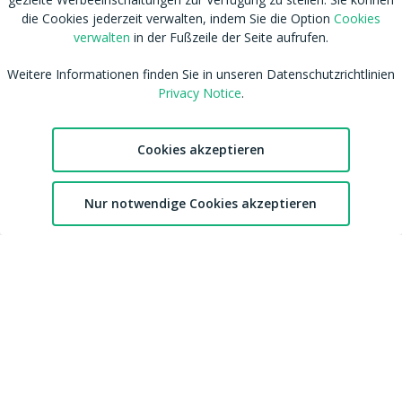
die Cookies jederzeit verwalten, indem Sie die Option
Cookies
verwalten
in der Fußzeile der Seite aufrufen.
Weitere Informationen finden Sie in unseren Datenschutzrichtlinien
Privacy Notice
.
Cookies akzeptieren
RSS
Nutzungsbedingungen
Tags
Datenschutzhinweis
2
Shop
Cookies verwalten
Nur notwendige Cookies akzeptieren
Chat
Favoriten
Konto
Blog
CSAM Policy
Amateur werden
NCC Policy
Sitemap
EU DSA
Download MDH Chat App
Leitlinien zu unserem Empfehlungssystem
FAQ / Kontaktiere uns
Accessibility
Mitgliedschaft
Australian eSafety
Impressum
Presse
Entfernung von Inhalten
Affiliates
DMCA
Feedback