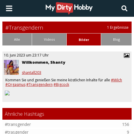
#Transgendern
1 Ergebnisse
Alle
Videos
Blog
Bilder
10. Juni 2023 um 23:17 Uhr
Willkommen, Shanty
shantall203
Kommen Sie und genießen Sie meine köstlichen Inhalte für alle
#Milch
#Orgasmus
#Transgendern
#Bigcock
Ähnliche Hashtags
#transgender
156
#trasgender
9