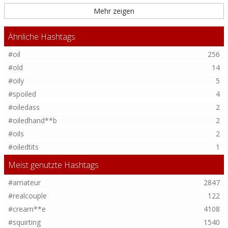
Mehr zeigen
Ähnliche Hashtags
#oil
256
#old
14
#oily
5
#spoiled
4
#oiledass
2
#oiledhand**b
2
#oils
2
#oiledtits
1
Meist genutzte Hashtags
#amateur
2847
#realcouple
122
#cream**e
4108
#squirting
1540