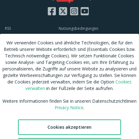
RSS
Nutzungsbedingungen
Tags
Datenschutzhinweis
Wir verwenden Cookies und ähnliche Technologien, die für den
Shop
Cookies verwalten
Betrieb unserer Website erforderlich sind (Essentials Cookies bzw.
Blog
CSAM Policy
Technisch notwendige Cookies). Wir setzen Funktionale Cookies
Amateur werden
NCC Policy
sowie Analyse- und Targeting-Cookies ein, um Ihre Erfahrung zu
Sitemap
personalisieren, die Zugriffe auf unsere Website zu analysieren und
EU DSA
gezielte Werbeeinschaltungen zur Verfügung zu stellen. Sie können
Download MDH Chat App
Leitlinien zu unserem Empfehlungssystem
die Cookies jederzeit verwalten, indem Sie die Option
Cookies
FAQ / Kontaktiere uns
Accessibility
verwalten
in der Fußzeile der Seite aufrufen.
Mitgliedschaft
Australian eSafety
Impressum
Presse
Weitere Informationen finden Sie in unseren Datenschutzrichtlinien
Privacy Notice
.
Entfernung von Inhalten
Affiliates
DMCA
Feedback
cdnsmallfile.mydirtyhobby.com © Copyright 2026 Aylo Social Ltd |
Cookies akzeptieren
Trademarks Licensing IP International S.à.r.l.