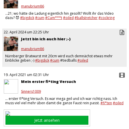
manubrium86
…21; wo hätte die Ladung eigentlich hin gesollt? Wollt ihr das Video
dazu? 😈
#bigdick
#cum
#Cum***t
#oiled
#ballstretcher
#cockring
#hand**b
#fitness
…
22. April 2024 um 22:25 Uhr
Jetzt bin ich auch hier ;-)
manubrium86
Nürnberger Bratwurst mit 20cm wird euch demnächst etwas mehr
Einblicke geben ;-)
#bigdick
#cum
#tiedballs
#oiled
19. April 2021 um 02:31 Uhr
Mein erster fi*ting Versuch
Sinners1009
… erster fi*ting Versuch. Es war mega geil und ich war richtig nass. Ich
muss viel viel mehr üben damit die ganze Faust rein passt.
#fi*ten
#oiled
#masturbation
#hand**b
…
Jetzt ansehen