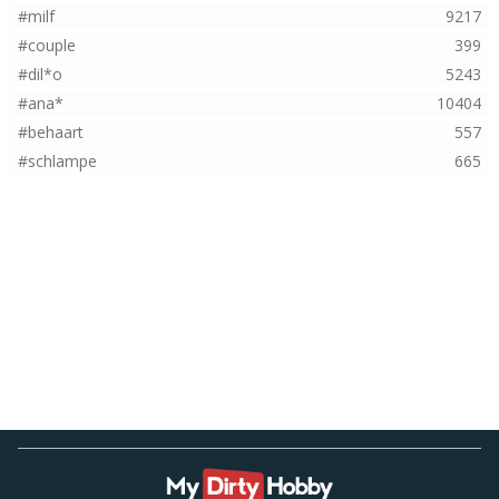
#milf
9217
#couple
399
#dil*o
5243
#ana*
10404
#behaart
557
#schlampe
665