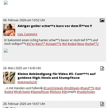
06. Februar 2026 um 10:52 Uhr
Adriger geiler schw**z kurz vor dem fi**en !!
Lisa_Cumming
Er bekommt einen richtig harten schw**z bevor er mich tief fi**t und
mich vollspri**t.
#s*xy
#ars**
#cream**e
#öl
#oiled
#pov
#schw**z
26. März 2025 um 14:43 Uhr
Kleine Ankündigung für Video #5: Cum***t auf
goldene High-Heels und Stumpfhose
KinkyHeels247
…n mit Händen und Füßen🤤
#CumOnHeels
#Highheels
#hand**b
#oil
#oiled
#high-heels
#Stumpfhose
#Nylons
#Str
ümpfe
#runterholen
#goodwife
#Cum***t
28. Februar 2025 um 16:57 Uhr