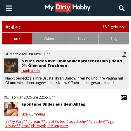
#oiled
18 Ergebnisse
Videos
Bilder
Blog
Alle
14. März 2026 um 08:01 Uhr
Neues Video live: Immobilienpräsentation | Band
01: Ölen und Trocknen
Hank_Karla
Nackt bedeckt sie ihre Brüste, ihren Bauch, ihren Po und ihre Vagina mit
Öl und wird dann angewiesen, sich zu öffnen – alles gespreizt und
entblößt. Die Aufgabe ist…
06. Februar 2026 um 22:55 Uhr
Spontane Bilder aus dem Alltag
Lisa_Cumming
#s*xy
#ars**
#cream**e
#öl
#oiled
#pov
#schw**z
#schw**zgeil
#musc**
#milf
#bl*wjob
#ti*ten
#s*x