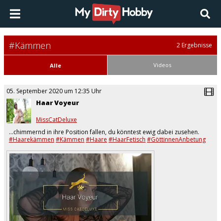
#Kämmen
2 Ergebnisse
Videos
Alle
05. September 2020 um 12:35 Uhr
Haar Voyeur
MissCatDeluxe
…chimmernd in ihre Position fallen, du könntest ewig dabei zusehen.
#Haarekämmen
#Kämmen
#Haare
#HaarFetisch
#GöttinnenAnbetung
#Worship
#Brainfu*k
#FemaleDomination