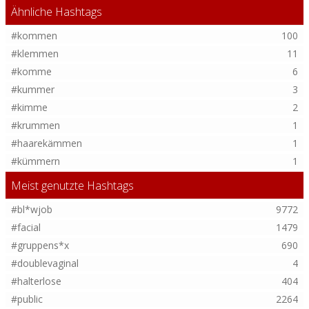
Ähnliche Hashtags
#kommen
100
#klemmen
11
#komme
6
#kummer
3
#kimme
2
#krummen
1
#haarekämmen
1
#kümmern
1
Meist genutzte Hashtags
#bl*wjob
9772
#facial
1479
#gruppens*x
690
#doublevaginal
4
#halterlose
404
#public
2264