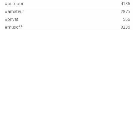
#outdoor
4136
#amateur
2875
#privat
566
#musc**
8236