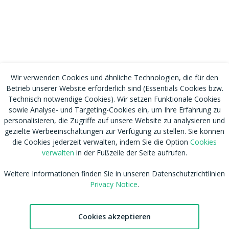
Wir verwenden Cookies und ähnliche Technologien, die für den
Betrieb unserer Website erforderlich sind (Essentials Cookies bzw.
Technisch notwendige Cookies). Wir setzen Funktionale Cookies
sowie Analyse- und Targeting-Cookies ein, um Ihre Erfahrung zu
personalisieren, die Zugriffe auf unsere Website zu analysieren und
gezielte Werbeeinschaltungen zur Verfügung zu stellen. Sie können
die Cookies jederzeit verwalten, indem Sie die Option
Cookies
RSS
Nutzungsbedingungen
verwalten
in der Fußzeile der Seite aufrufen.
Tags
Datenschutzhinweis
Shop
Cookies verwalten
Weitere Informationen finden Sie in unseren Datenschutzrichtlinien
Blog
CSAM Policy
Privacy Notice
.
Amateur werden
NCC Policy
Sitemap
EU DSA
Cookies akzeptieren
Download MDH Chat App
Leitlinien zu unserem Empfehlungssystem