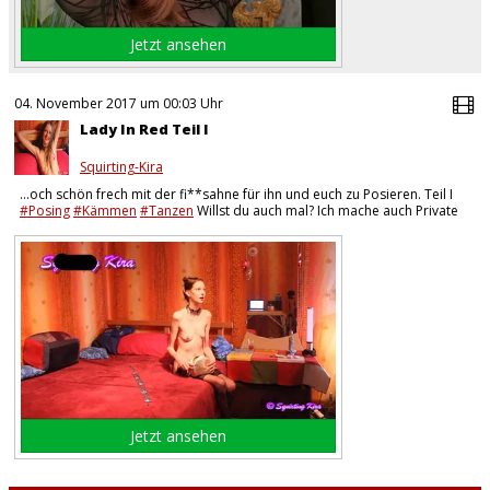
Jetzt ansehen
04. November 2017 um 00:03 Uhr
Lady In Red Teil I
Squirting-Kira
…och schön frech mit der fi**sahne für ihn und euch zu Posieren. Teil I
#Posing
#Kämmen
#Tanzen
Willst du auch mal? Ich mache auch Private
Treffen. Einfach eine
Jetzt ansehen