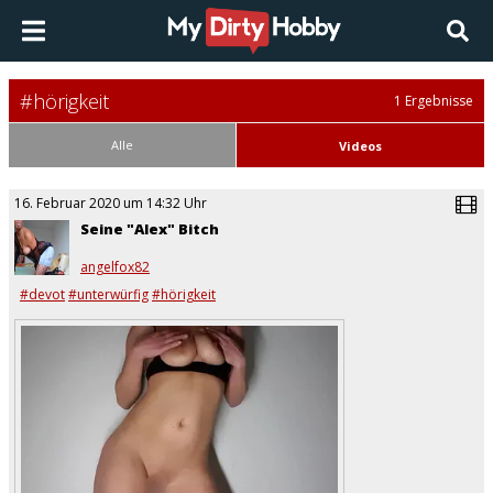
#hörigkeit
1 Ergebnisse
Alle
Videos
16. Februar 2020 um 14:32 Uhr
Seine "Alex" Bitch
angelfox82
#devot
#unterwürfig
#hörigkeit