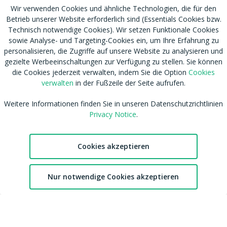
Wir verwenden Cookies und ähnliche Technologien, die für den
Betrieb unserer Website erforderlich sind (Essentials Cookies bzw.
Technisch notwendige Cookies). Wir setzen Funktionale Cookies
sowie Analyse- und Targeting-Cookies ein, um Ihre Erfahrung zu
personalisieren, die Zugriffe auf unsere Website zu analysieren und
gezielte Werbeeinschaltungen zur Verfügung zu stellen. Sie können
die Cookies jederzeit verwalten, indem Sie die Option
Cookies
verwalten
in der Fußzeile der Seite aufrufen.
Weitere Informationen finden Sie in unseren Datenschutzrichtlinien
Privacy Notice
.
RSS
Nutzungsbedingungen
Cookies akzeptieren
Tags
Datenschutzhinweis
Shop
Cookies verwalten
2
Blog
CSAM Policy
Nur notwendige Cookies akzeptieren
Chat
Favoriten
Konto
Amateur werden
NCC Policy
Sitemap
EU DSA
Download MDH Chat App
Leitlinien zu unserem Empfehlungssystem
FAQ / Kontaktiere uns
Accessibility