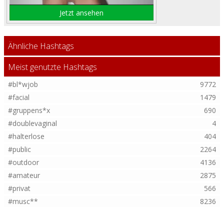
Jetzt ansehen
Ähnliche Hashtags
Meist genutzte Hashtags
#bl*wjob
9772
#facial
1479
#gruppens*x
690
#doublevaginal
4
#halterlose
404
#public
2264
#outdoor
4136
#amateur
2875
#privat
566
#musc**
8236