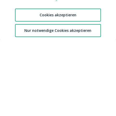
Tags
Datenschutzhinweis
Shop
Cookies verwalten
Cookies akzeptieren
Blog
CSAM Policy
Amateur werden
NCC Policy
2
Sitemap
Nur notwendige Cookies akzeptieren
EU DSA
Chat
Favoriten
Konto
Download MDH Chat App
Leitlinien zu unserem Empfehlungssystem
FAQ / Kontaktiere uns
Accessibility
Mitgliedschaft
Australian eSafety
Impressum
Presse
Entfernung von Inhalten
Affiliates
DMCA
Feedback
cdnsmallfile.mydirtyhobby.com © Copyright 2026 Aylo Social Ltd |
Trademarks Licensing IP International S.à.r.l.