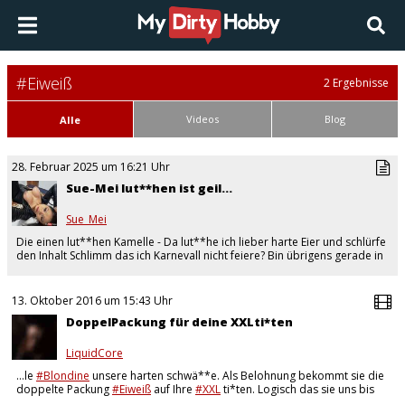
#Eiweiß
2 Ergebnisse
Videos
Blog
Alle
28. Februar 2025 um 16:21 Uhr
Sue-Mei lut**hen ist geil...
Sue_Mei
Die einen lut**hen Kamelle - Da lut**he ich lieber harte Eier und schlürfe
den Inhalt Schlimm das ich Karnevall nicht feiere? Bin übrigens gerade in
der LiveCam…
13. Oktober 2016 um 15:43 Uhr
DoppelPackung für deine XXLti*ten
LiquidCore
…le
#Blondine
unsere harten schwä**e. Als Belohnung bekommt sie die
doppelte Packung
#Eiweiß
auf Ihre
#XXL
ti*ten. Logisch das sie uns bis
auf den Letzten Tropfen auslut**ht..