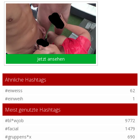
Jetzt ansehen
Ähnliche Hashtags
#eiweiss
62
#einweih
1
Meist genutzte Hashtags
#bl*wjob
9772
#facial
1479
#gruppens*x
690