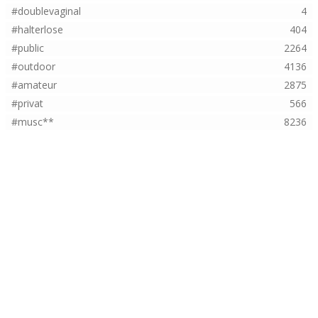
#doublevaginal
4
#halterlose
404
#public
2264
#outdoor
4136
#amateur
2875
#privat
566
#musc**
8236