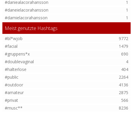
#daniealacorahansson
1
#daneielacorahansson
1
#damielacorahansson
1
Meist genutzte Hashtags
#bl*wjob
9772
#facial
1479
#gruppens*x
690
#doublevaginal
4
#halterlose
404
#public
2264
#outdoor
4136
#amateur
2875
#privat
566
#musc**
8236