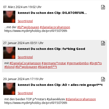
07. März 2024 um 19:02 Uhr
kennst Du schon den Clip: DILATORFUN...
SportHotel
...mit der
#bl*wjobqueen
#danielacorahansson
https://www.mydirtyhobby.de/profil/1507099-
SportHotel/videos/5964482-Dilator-Fun-2
27. Januar 2024 um 03:51 Uhr
kennst Du schon den Clip: fu*king Good
SportHotel
mit
#DanielaCoraHansson
#germanp*rnstar
#germanbimbo
#bigti*ts
#blond
#bl*wjobqueen
#blankgefi**t
https://www.mydirtyhobby.de/profil/1507099-
SportHotel/videos/6200952-fu*king-good-POV…
20. Januar 2024 um 17:19 Uhr
kennst Du schon den Clip: AO + alles rein gespri**t
SportHotel
mit den beiden TOP p*rnstars #juliaexklusiv
#danielacorahansson
https://www.mydirtyhobby.de/profil/1507099-
SportHotel/videos/6299622-AO-Creampei-und-dann-sauber-gelec*t…