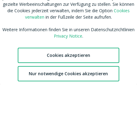
Amateur werden
NCC Policy
gezielte Werbeeinschaltungen zur Verfügung zu stellen. Sie können
die Cookies jederzeit verwalten, indem Sie die Option
Cookies
Sitemap
EU DSA
verwalten
in der Fußzeile der Seite aufrufen.
Download MDH Chat App
Leitlinien zu unserem Empfehlungssystem
FAQ / Kontaktiere uns
Accessibility
Weitere Informationen finden Sie in unseren Datenschutzrichtlinien
Mitgliedschaft
Australian eSafety
Privacy Notice
.
Impressum
Presse
Entfernung von Inhalten
Affiliates
Cookies akzeptieren
DMCA
Feedback
cdnsmallfile.mydirtyhobby.com © Copyright 2026 Aylo Social Ltd |
2
Nur notwendige Cookies akzeptieren
Trademarks Licensing IP International S.à.r.l.
Chat
Favoriten
Konto
mydirtyhobby ist die weltweit größte Amateur-Community. Momentan
sind 6.516 Mitglieder online. Du findest insgesamt 593.117 Videos und
4.027.057 Bilder.
In den letzten 48 Stunden sind 251 neue Videos und 1.039 neue Bilder
hinzugekommen.