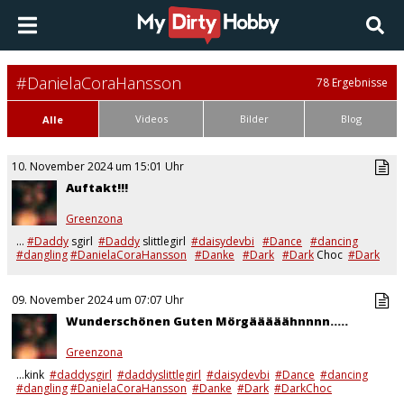
#DanielaCoraHansson
78 Ergebnisse
Videos
Bilder
Blog
Alle
10. November 2024 um 15:01 Uhr
Auftakt!!!
Greenzona
…
#Daddy
sgirl
#Daddy
slittlegirl
#daisydevbi
#Dance
#dancing
#dangling
#DanielaCoraHansson
#Danke
#Dark
#Dark
Choc
#Dark
choc***
#darling
#darsteller
09. November 2024 um 07:07 Uhr
Wunderschönen Guten Mörgääääähnnnn.....
Greenzona
…kink
#daddysgirl
#daddyslittlegirl
#daisydevbi
#Dance
#dancing
#dangling
#DanielaCoraHansson
#Danke
#Dark
#DarkChoc
#darkchoc***
#darling
#darsteller