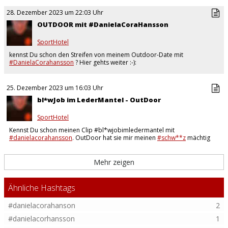
28. Dezember 2023 um 22:03 Uhr
OUTDOOR mit #DanielaCoraHansson
SportHotel
kennst Du schon den Streifen von meinem Outdoor-Date mit
#DanielaCorahansson
? Hier gehts weiter :-):
https://www.mydirtyhobby.de/profil/1507099-
SportHotel/videos/7815172-OUTDOOR-im-Ledermantel-gefi**t-COF…
25. Dezember 2023 um 16:03 Uhr
bl*wJob im LederMantel - OutDoor
SportHotel
Kennst Du schon meinen Clip #bl*wjobimledermantel mit
#danielacorahansson
. OutDoor hat sie mir meinen
#schw**z
mächtig
entsa*tet. Sie einen
#MEGA
#Cum***t
über ihre…
Mehr zeigen
Ähnliche Hashtags
#danielacorahanson
2
#danielacorhansson
1