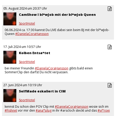
05. August 2024 um 20:37 Uhr
CamShow I bl*wJob mit der bl*wJob Queen
SportHotel
06.06.2024 ca. 17:30 kannst Du LIVE dabei sein beim BJ mit der bl*wJob-
Queen
#DanielaCoraHansson
17. Juli 2024 um 10:57 Uhr
Kolben Entsa*tet
SportHotel
bei meiner Freundin
#DanielaCoraHansson
gibts bald einen
SommerClip den darfst Du nicht verpassen.
https://www.mydirtyhobby.de/profil/28485891-DanielaCoraHansson
Hier…
27. Juni 2024 um 10:19 Uhr
SelfMade eskaliert in CIM
SportHotel
kennst Du schon den POV Clip mit
#DanielaCoraHansson
wosie sich im
#Fishnet
vor mir den
#ana*plug
in ihr #arscloch steckt und das
#vi*roei
in ihre feuchte
#fo**e
und sich…