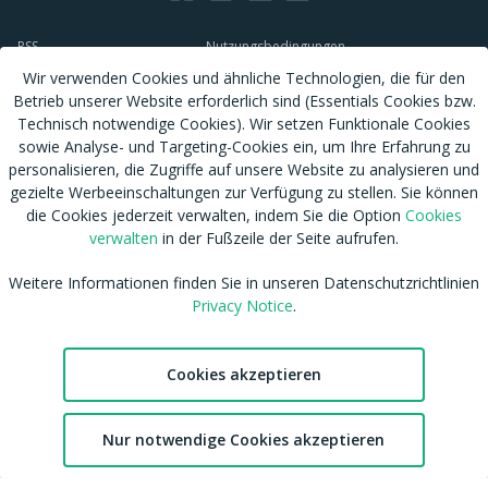
RSS
Nutzungsbedingungen
Tags
Datenschutzhinweis
Wir verwenden Cookies und ähnliche Technologien, die für den
Betrieb unserer Website erforderlich sind (Essentials Cookies bzw.
Shop
Cookies verwalten
Technisch notwendige Cookies). Wir setzen Funktionale Cookies
Blog
CSAM Policy
sowie Analyse- und Targeting-Cookies ein, um Ihre Erfahrung zu
Amateur werden
NCC Policy
personalisieren, die Zugriffe auf unsere Website zu analysieren und
Sitemap
EU DSA
gezielte Werbeeinschaltungen zur Verfügung zu stellen. Sie können
Download MDH Chat App
die Cookies jederzeit verwalten, indem Sie die Option
Cookies
Leitlinien zu unserem Empfehlungssystem
verwalten
in der Fußzeile der Seite aufrufen.
FAQ / Kontaktiere uns
Accessibility
Mitgliedschaft
Australian eSafety
Weitere Informationen finden Sie in unseren Datenschutzrichtlinien
Impressum
Presse
Privacy Notice
.
Entfernung von Inhalten
Affiliates
DMCA
Feedback
Cookies akzeptieren
cdnsmallfile.mydirtyhobby.com © Copyright 2026 Aylo Social Ltd |
Trademarks Licensing IP International S.à.r.l.
2
Nur notwendige Cookies akzeptieren
Chat
Favoriten
Konto