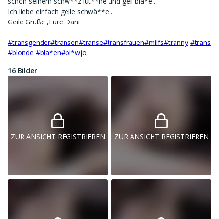
schön seinem schw**z lut**he und geil bla*e .
Ich liebe einfach geile schwä**e .
Geile Grüße ,Eure Dani
#transgender
#transen
#transe
#transfrauen
#milfs
#tranny
#trans
#blonde
#bla*en
#bl*wjo
16 Bilder
ZUR ANSICHT REGISTRIEREN
ZUR ANSICHT REGISTRIEREN