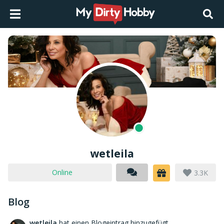
wetleila
Online
3.3K
Blog
wetleila
hat einen Blogeintrag hinzugefügt