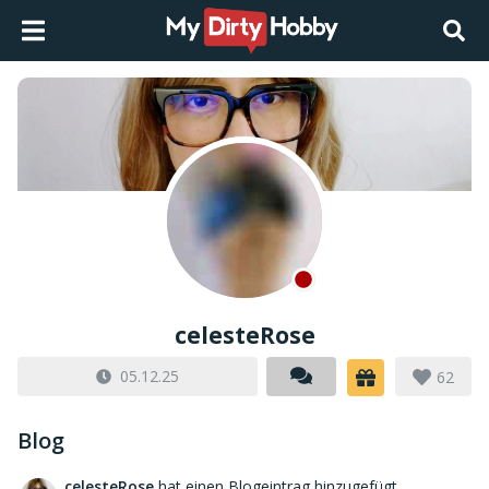
celesteRose
05.12.25
62
Blog
celesteRose
hat einen Blogeintrag hinzugefügt