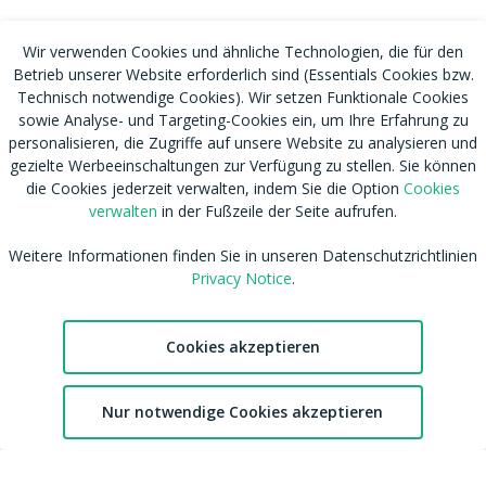
Wir verwenden Cookies und ähnliche Technologien, die für den
Betrieb unserer Website erforderlich sind (Essentials Cookies bzw.
Technisch notwendige Cookies). Wir setzen Funktionale Cookies
sowie Analyse- und Targeting-Cookies ein, um Ihre Erfahrung zu
personalisieren, die Zugriffe auf unsere Website zu analysieren und
gezielte Werbeeinschaltungen zur Verfügung zu stellen. Sie können
die Cookies jederzeit verwalten, indem Sie die Option
Cookies
verwalten
in der Fußzeile der Seite aufrufen.
RSS
Nutzungsbedingungen
Tags
Datenschutzhinweis
Weitere Informationen finden Sie in unseren Datenschutzrichtlinien
Shop
Cookies verwalten
Privacy Notice
.
Blog
CSAM Policy
Amateur werden
NCC Policy
Cookies akzeptieren
Sitemap
EU DSA
Download MDH Chat App
Leitlinien zu unserem Empfehlungssystem
2
Nur notwendige Cookies akzeptieren
FAQ / Kontaktiere uns
Accessibility
Chat
Favoriten
Konto
Mitgliedschaft
Australian eSafety
Impressum
Presse