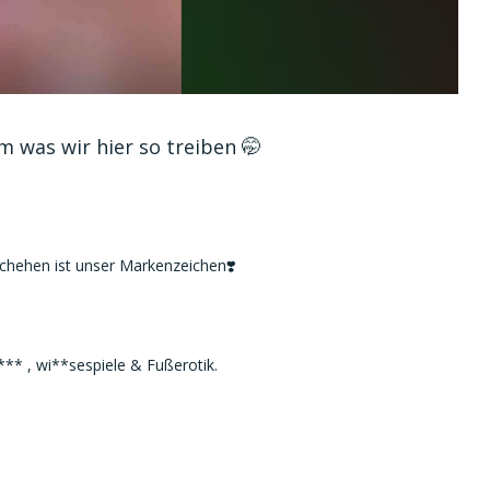
m was wir hier so treiben 🤭
hehen ist unser Markenzeichen❣️
** , wi**sespiele & Fußerotik.