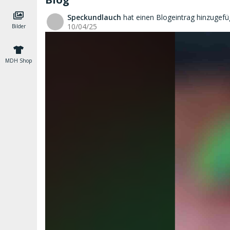
Speckundlauch
hat einen Blogeintrag hinzugefü
S
10/04/25
Bilder
MDH Shop