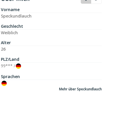
Vorname
Speckundlauch
Geschlecht
Weiblich
Alter
26
PLZ/Land
99***
/
Sprachen
Mehr über Speckundlauch
Sternzeichen
Steinbock
Anzahl von Fans
37