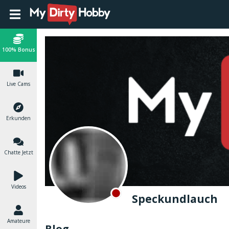
100% Bonus
Live Cams
Erkunden
Chatte Jetzt
Videos
Speckundlauch
Amateure
Blog