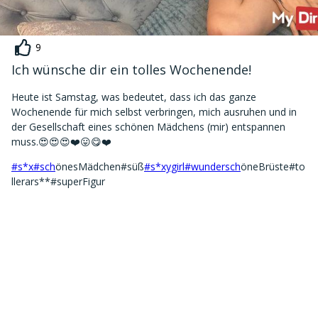
9
Ich wünsche dir ein tolles Wochenende!
Heute ist Samstag, was bedeutet, dass ich das ganze
Wochenende für mich selbst verbringen, mich ausruhen und in
der Gesellschaft eines schönen Mädchens (mir) entspannen
muss.😍😍😍❤️😛😋❤️
#s*x
#sch
önesMädchen#süß
#s*xygirl
#wundersch
öneBrüste#to
llerars**#superFigur