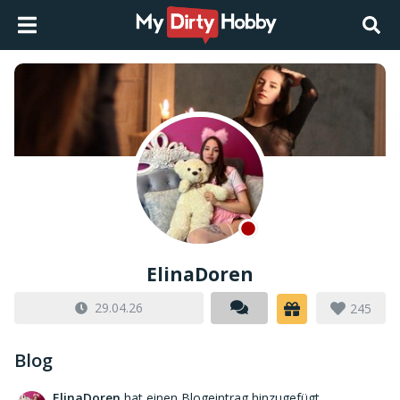
ElinaDoren
29.04.26
245
Blog
ElinaDoren
hat einen Blogeintrag hinzugefügt