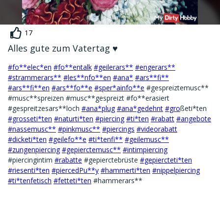
17
Alles gute zum Vatertag ♥️
#fo**elec*en
#fo**entalk
#geilerars**
#engerars**
#strammerars**
#les**nfo**en
#ana*
#ars**fi**
#ars**fi**en
#ars**fo**e
#sper*ainfo**e
#gespreiztemusc**
#musc**spreizen #musc**gespreizt #fo**erasiert
#gespreitzesars**loch
#ana*plug
#ana*gedehnt
#gro
ßeti*ten
#grosseti*ten
#naturti*ten
#piercing
#ti*ten
#rabatt
#angebote
#nassemusc**
#pinkmusc**
#piercings
#videorabatt
#dicketi*ten
#geilefo**e
#ti*tenfi**
#geilemusc**
#zungenpiercing
#gepierctemusc**
#intimpiercing
#piercingintim
#rabatte
#gepierctebrüste
#gepiercteti*ten
#riesenti*ten
#piercedPu**y
#hammerti*ten
#nippelpiercing
#ti*tenfetisch
#fetteti*ten
#hammerars**