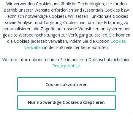
Wir verwenden Cookies und ähnliche Technologien, die für den
Betrieb unserer Website erforderlich sind (Essentials Cookies bzw.
Technisch notwendige Cookies). Wir setzen Funktionale Cookies
sowie Analyse- und Targeting-Cookies ein, um Ihre Erfahrung zu
personalisieren, die Zugriffe auf unsere Website zu analysieren und
gezielte Werbeeinschaltungen zur Verfügung zu stellen. Sie können
die Cookies jederzeit verwalten, indem Sie die Option
Cookies
verwalten
in der Fußzeile der Seite aufrufen.
RSS
Nutzungsbedingungen
Tags
Weitere Informationen finden Sie in unseren Datenschutzrichtlinien
Datenschutzhinweis
Privacy Notice
.
Shop
Cookies verwalten
Blog
CSAM Policy
Amateur werden
NCC Policy
Cookies akzeptieren
Sitemap
EU DSA
Download MDH Chat App
Leitlinien zu unserem Empfehlungssystem
2
Nur notwendige Cookies akzeptieren
FAQ / Kontaktiere uns
Accessibility
Chat
Favoriten
Konto
Mitgliedschaft
Australian eSafety
Impressum
Presse
Entfernung von Inhalten
Affiliates