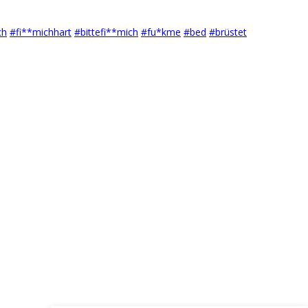
ch
#fi**michhart
#bittefi**mich
#fu*kme
#bed
#brüstet