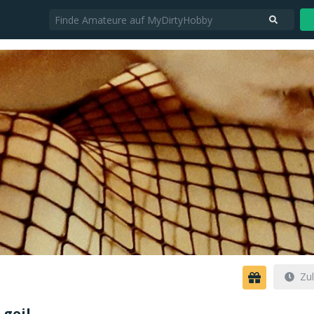
Zul
eil....