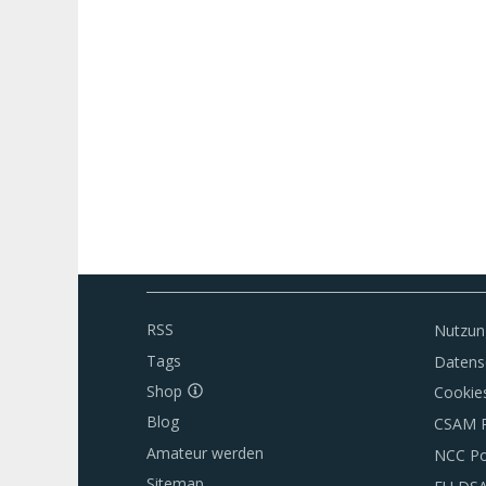
RSS
Nutzun
Tags
Datens
Shop
Cookie
Blog
CSAM P
Amateur werden
NCC Po
Sitemap