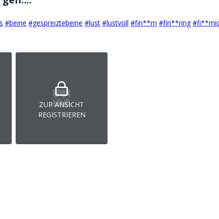
s
#beine
#gespreiztebeine
#lust
#lustvoll
#fin**rn
#fin**ring
#fi**mi
ZUR ANSICHT
REGISTRIEREN