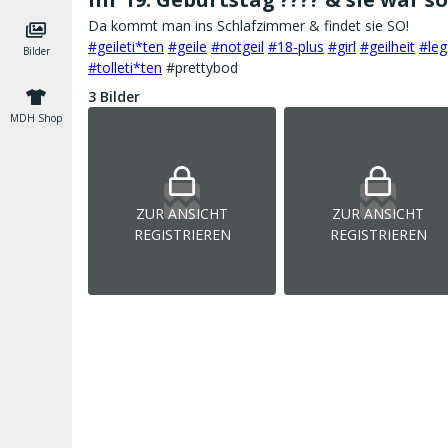
#geileti*ten
#geile
#notgeil
#18-plus
#girl
#geilheit
#leg
Bilder
#tolleti*ten
#prettybod
3 Bilder
MDH Shop
ZUR ANSICHT
ZUR ANSICHT
REGISTRIEREN
REGISTRIEREN