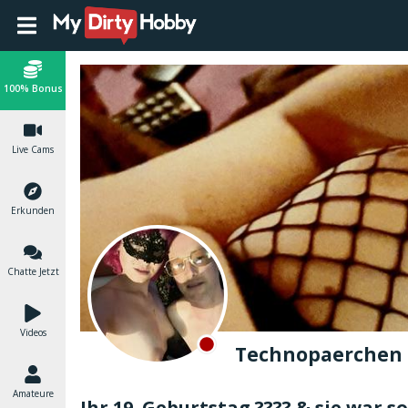
100% Bonus
Live Cams
Erkunden
Chatte Jetzt
Videos
Technopaerchen
Amateure
Ihr 19. Geburtstag ???? & sie war so g