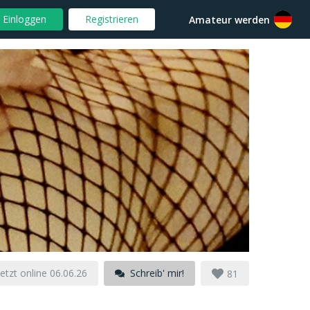
Einloggen
Registrieren
Amateur werden
etzt online 06.06.26
Schreib' mir!
81