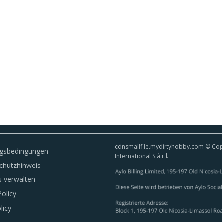
cdnsmallfile.mydirtyhobby.com © Copy
gsbedingungen
International S.à.r.l.
chutzhinweis
s verwalten
olicy
licy