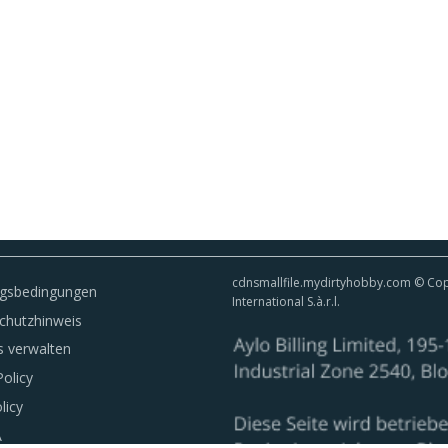
cdnsmallfile.mydirtyhobby.com © Copy
gsbedingungen
International S.à.r.l.
chutzhinweis
s verwalten
olicy
licy
A