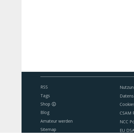
RSS
Nutzun
Tags
Datens
Shop
Cookie
Blog
CSAM P
Amateur werden
NCC Po
Sitemap
EU DS