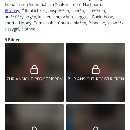
#tranny
, Öffentlichkeit, abspri**en, sper*a, schl**ken,
ars**fi**, dog*y, küssen, knutschen, Leggins, Radlerhose,
shorts, Hoody, Turnschuhe, Chucks, bla*en, Blondine, schw**z,
sissygirl, clothed
9 Bilder
ZUR ANSICHT REGISTRIEREN
ZUR ANSICHT REGISTRIEREN