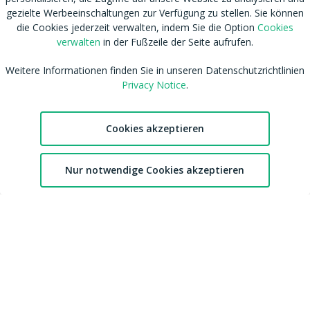
RSS
Nutzungsbedingungen
gezielte Werbeeinschaltungen zur Verfügung zu stellen. Sie können
Tags
Datenschutzhinweis
die Cookies jederzeit verwalten, indem Sie die Option
Cookies
Shop
Cookies verwalten
verwalten
in der Fußzeile der Seite aufrufen.
Blog
CSAM Policy
Weitere Informationen finden Sie in unseren Datenschutzrichtlinien
Amateur werden
NCC Policy
Privacy Notice
.
Sitemap
EU DSA
Download MDH Chat App
Leitlinien zu unserem Empfehlungssystem
FAQ / Kontaktiere uns
Cookies akzeptieren
Accessibility
Mitgliedschaft
Australian eSafety
Impressum
2
Presse
Nur notwendige Cookies akzeptieren
Chat
Favoriten
Konto
Entfernung von Inhalten
Affiliates
DMCA
Feedback
cdnsmallfile.mydirtyhobby.com © Copyright 2026 Aylo Social Ltd |
Trademarks Licensing IP International S.à.r.l.