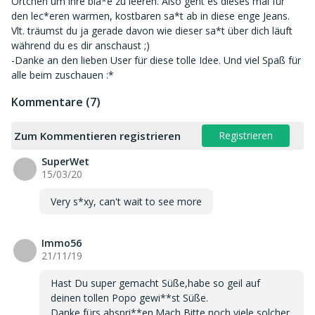
Örtchen um ihre bla*e zu leeren. Also geht es dieses mal für
den lec*eren warmen, kostbaren sa*t ab in diese enge Jeans.
Vlt. träumst du ja gerade davon wie dieser sa*t über dich läuft
während du es dir anschaust ;)
-Danke an den lieben User für diese tolle Idee. Und viel Spaß für
alle beim zuschauen :*
Kommentare (7)
Zum Kommentieren registrieren
Registrieren
SuperWet
S
15/03/20
Very s*xy, can't wait to see more
Immo56
I
21/11/19
Hast Du super gemacht Süße,habe so geil auf
deinen tollen Popo gewi**st Süße.
Danke fürs abspri**en.Mach Bitte noch viele solcher