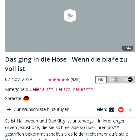
1:44
Das ging in die Hose - Wenn die bla*e zu
voll ist.
02 Nov. 2019
(9.90)
HD
2K
4K
MAX
PLUS
Kategorien:
Geiler ars**
,
Fetisch
,
naturs***
Sprache
:
Zur Wunschliste hinzufügen
Teilen
:
Es ist Halloween und BadKitty ist unterwegs... In ihrer engen
oliven Jeanshose, die sie sich gerade so über ihren ars**
gestriffen bekommt schafft sie es leider nicht mehr aufs stille