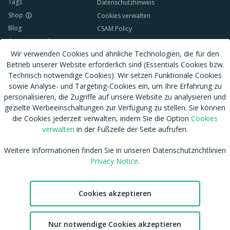
Tags
Datenschutzhinweis
Shop
Cookies verwalten
Blog
CSAM Policy
Amateur werden
NCC Policy
Wir verwenden Cookies und ähnliche Technologien, die für den
Sitemap
EU DSA
Betrieb unserer Website erforderlich sind (Essentials Cookies bzw.
Download MDH Chat App
Leitlinien zu unserem Empfehlungssystem
Technisch notwendige Cookies). Wir setzen Funktionale Cookies
FAQ / Kontaktiere uns
Accessibility
sowie Analyse- und Targeting-Cookies ein, um Ihre Erfahrung zu
Mitgliedschaft
Australian eSafety
personalisieren, die Zugriffe auf unsere Website zu analysieren und
Impressum
gezielte Werbeeinschaltungen zur Verfügung zu stellen. Sie können
Presse
die Cookies jederzeit verwalten, indem Sie die Option
Cookies
Entfernung von Inhalten
Affiliates
verwalten
in der Fußzeile der Seite aufrufen.
DMCA
Feedback
Weitere Informationen finden Sie in unseren Datenschutzrichtlinien
cdnsmallfile.mydirtyhobby.com © Copyright 2026 Aylo Social Ltd |
Trademarks Licensing IP International S.à.r.l.
Privacy Notice
.
Cookies akzeptieren
2
mydirtyhobby ist die weltweit größte Amateur-Community. Momentan
Nur notwendige Cookies akzeptieren