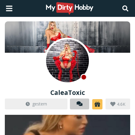
CaleaToxic
gestern
4.6K