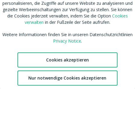
personalisieren, die Zugriffe auf unsere Website zu analysieren und
RSS
Nutzungsbedingungen
gezielte Werbeeinschaltungen zur Verfügung zu stellen. Sie können
Tags
Datenschutzhinweis
die Cookies jederzeit verwalten, indem Sie die Option
Cookies
Shop
Cookies verwalten
verwalten
in der Fußzeile der Seite aufrufen.
Blog
CSAM Policy
Weitere Informationen finden Sie in unseren Datenschutzrichtlinien
Amateur werden
NCC Policy
Privacy Notice
.
Sitemap
EU DSA
Download MDH Chat App
Leitlinien zu unserem Empfehlungssystem
FAQ / Kontaktiere uns
Accessibility
Cookies akzeptieren
Mitgliedschaft
Australian eSafety
Impressum
Presse
2
Nur notwendige Cookies akzeptieren
Entfernung von Inhalten
Affiliates
Chat
Favoriten
Konto
DMCA
Feedback
cdnsmallfile.mydirtyhobby.com © Copyright 2026 Aylo Social Ltd |
Trademarks Licensing IP International S.à.r.l.