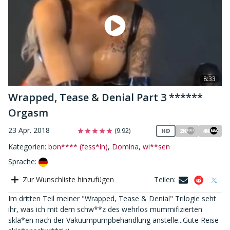
8:33
Wrapped, Tease & Denial Part 3 ******
Orgasm
23 Apr. 2018
(9.92)
HD
2K
4K
MAX
PLUS
Kategorien:
bon**** (fess*ln)
,
Domina
,
wi**sen
Sprache
:
Zur Wunschliste hinzufügen
Teilen
:
Im dritten Teil meiner "Wrapped, Tease & Denial" Trilogie seht
ihr, was ich mit dem schw**z des wehrlos mummifizierten
skla*en nach der Vakuumpumpbehandlung anstelle...Gute Reise