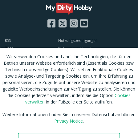
RSS
Nutzungsbedingungen
Tags
Datenschutzhinweis
Wir verwenden Cookies und ähnliche Technologien, die für den
Shop
Cookies verwalten
Betrieb unserer Website erforderlich sind (Essentials Cookies bzw.
Blog
CSAM Policy
Technisch notwendige Cookies). Wir setzen Funktionale Cookies
Amateur werden
NCC Policy
sowie Analyse- und Targeting-Cookies ein, um Ihre Erfahrung zu
Sitemap
EU DSA
personalisieren, die Zugriffe auf unsere Website zu analysieren und
Download MDH Chat App
Leitlinien zu unserem Empfehlungssystem
gezielte Werbeeinschaltungen zur Verfügung zu stellen. Sie können
die Cookies jederzeit verwalten, indem Sie die Option
Cookies
FAQ / Kontaktiere uns
Accessibility
verwalten
in der Fußzeile der Seite aufrufen.
Mitgliedschaft
Australian eSafety
Impressum
Presse
Weitere Informationen finden Sie in unseren Datenschutzrichtlinien
Entfernung von Inhalten
Affiliates
Privacy Notice
.
DMCA
Feedback
cdnsmallfile.mydirtyhobby.com © Copyright 2026 Aylo Social Ltd |