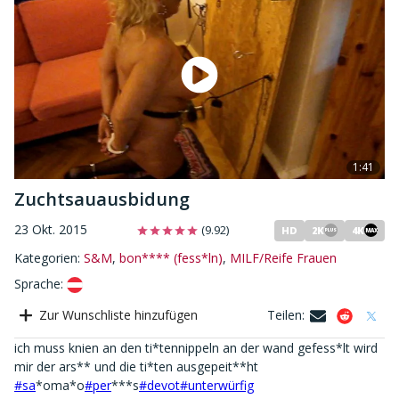
1:41
Zuchtsauausbidung
23 Okt. 2015
(9.92)
HD
2K
4K
MAX
PLUS
Kategorien:
S&M
,
bon**** (fess*ln)
,
MILF/Reife Frauen
Sprache
:
Zur Wunschliste hinzufügen
Teilen
:
ich muss knien an den ti*tennippeln an der wand gefess*lt wird
#sa
*oma*o
#per
***s
#devot
#unterwürfig