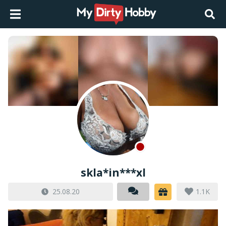
skla*in***xl
25.08.20
1.1K