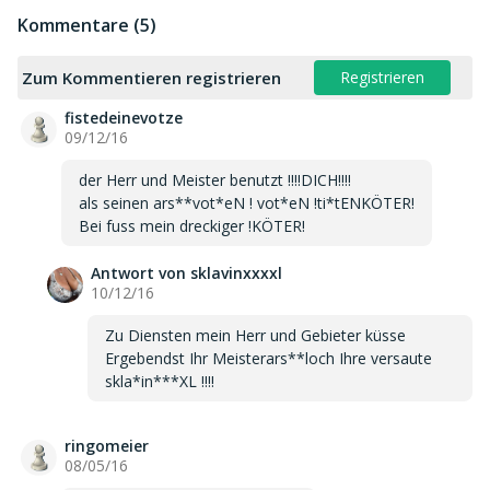
Kommentare (5)
Zum Kommentieren registrieren
Registrieren
fistedeinevotze
09/12/16
der Herr und Meister benutzt !!!!DICH!!!!
als seinen ars**vot*eN ! vot*eN !ti*tENKÖTER!
Bei fuss mein dreckiger !KÖTER!
Antwort von sklavinxxxxl
10/12/16
Zu Diensten mein Herr und Gebieter küsse
Ergebendst Ihr Meisterars**loch Ihre versaute
skla*in***XL !!!!
ringomeier
08/05/16