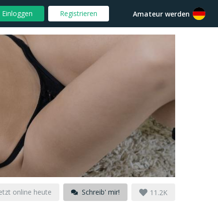
Einloggen
Registrieren
Amateur werden
etzt online heute
Schreib' mir!
11.2K