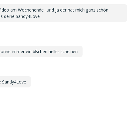
n Video am Wochenende.. und ja der hat mich ganz schön
ss deine Sandy4Love
e sonne immer ein bßchen heller scheinen
ne Sandy4Love