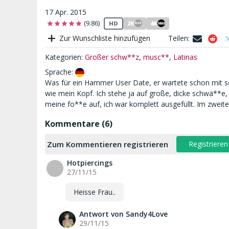
17 Apr. 2015
(9.86)
HD
2K
4K
MAX
PLUS
Zur Wunschliste hinzufügen
Teilen
:
Kategorien:
Großer schw**z
,
musc**
,
Latinas
Sprache
:
Was für ein Hammer User Date, er wartete schon mit s
wie mein Kopf. Ich stehe ja auf große, dicke schwä**e, 
meine fo**e auf, ich war komplett ausgefüllt. Im zweiten
Kommentare (6)
Zum Kommentieren registrieren
Registrieren
Hotpiercings
H
27/11/15
Heisse Frau..
Antwort von Sandy4Love
29/11/15