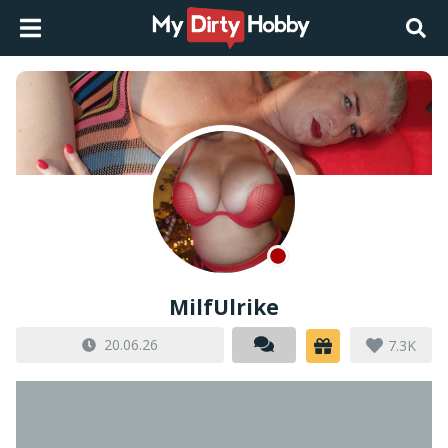
MilfUlrike
20.06.26
7.3K