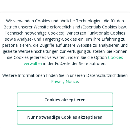
Wir verwenden Cookies und ähnliche Technologien, die für den
Betrieb unserer Website erforderlich sind (Essentials Cookies bzw.
Technisch notwendige Cookies). Wir setzen Funktionale Cookies
sowie Analyse- und Targeting-Cookies ein, um Ihre Erfahrung zu
personalisieren, die Zugriffe auf unsere Website zu analysieren und
gezielte Werbeeinschaltungen zur Verfügung zu stellen. Sie können
die Cookies jederzeit verwalten, indem Sie die Option
Cookies
verwalten
in der Fußzeile der Seite aufrufen.
Weitere Informationen finden Sie in unseren Datenschutzrichtlinien
Privacy Notice
.
RSS
Nutzungsbedingungen
Tags
Datenschutzhinweis
Cookies akzeptieren
Shop
Cookies verwalten
Blog
CSAM Policy
2
Nur notwendige Cookies akzeptieren
Amateur werden
NCC Policy
Chat
Favoriten
Konto
Sitemap
EU DSA