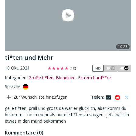
10:23
ti*ten und Mehr
18 Okt. 2021
(10)
HD
2K
4K
MAX
PLUS
Kategorien:
Große ti*ten
,
Blondinen
,
Extrem hard**re
Sprache
:
Zur Wunschliste hinzufügen
Teilen
:
geile ti*ten, prall und gross da war er glücklich, aber komm du
bekommst noch mehr als nur die ti*ten zu saugen...jetzt will ich
etwas in den mund bekommen
Kommentare (0)